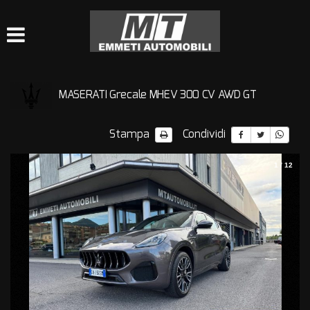
HOME
LISTA VEICOLI
MASERATI Grecale MHEV 300 CV AWD GT
QUELLO CHE VI SIETE
PERSI….
Stampa
Condividi
ACQUISTIAMO USATO
1
/
12
CONTATTI
CHI SIAMO