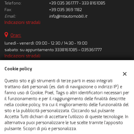
Telefono:
+39 035 361777 - 333 8161085
Fax:
+39 035 369 1182
Email:
info@mtautomobili.it
Indicazioni stradali
Orari:
lunedì - venerdì: 09:00 - 12:30 / 14:30 - 19:00
sabato: su appuntamento 3338161085 – 035361777
Indicazioni stradali
Cookie policy
Dati fiscali:
Questo sito e gli strumenti di terze parti in esso integrati
Emmeti Automobili Srl
trattano dati personali (es. dati di navigazione o indirizzi IP) e
Via Marconi, 127, Ranica (BG)
fanno uso di Cookie, Pixel, Tags o altri identificatori necessari per
C.F/P.IVA:
03091460166
il funzionamento e per il raggiungimento delle finalità descritte
Registro delle imprese:
BG
nella cookie policy, tra cui il miglioramento delle funzionalità del
REA:
BG-348547
sito e la pubblicità personalizzata. Cliccando sul pulsante
Accetta Tutti dichiari di accettare l'utilizzo di queste tecnologie. In
Capitale sociale: €
30.000,00 i.v.
alternativa puoi personalizzare le tue scelte tramite l'apposito
pulsante. Scopri di più e personalizza.