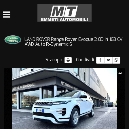
HOME
LISTA VEICOLI
LAND ROVER Range Rover Evoque 2.0D I4 163 CV
QUELLO CHE VI SIETE
AWD Auto R-Dynamic S
PERSI….
Stampa
Condividi
ACQUISTIAMO USATO
1
/
12
CONTATTI
CHI SIAMO