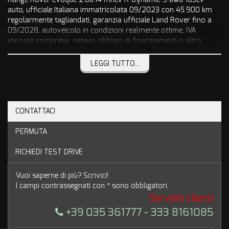
auto, ufficiale Italiana immatricolata 09/2023 con 45.900 km
regolarmente tagliandati, garanzia ufficiale Land Rover fino a
09/2028, autoveicolo in condizioni realmente ottime, IVA
esposta compresa, nessun obbligo di finanziamenti o altro,
accessoriato con:
navigatore satellitare pro con mappa 3d,
LEGGI TUTTO...
interfaccia smatphone,
Apple carplay e Android auto,
sensori parcheggio anteriori e posteriori,
telecamera posteriore,
CONTATTACI
portellone posteriore elettrico,
sedili in pelle con regolazione elettrica,
PERMUTA
adaptive cruise control,
frenata d'emergenza assistita,
RICHIEDI TEST DRIVE
controllo elettronico della corsia,
ecc..., ecc...,
iva esposta compresa,
Vuoi saperne di più? Scrivici!
passaggio di proprietà a carico acquirente.
I campi contrassegnati con * sono obbligatori.
Servizio clienti
+39 035 361777 - 333 8161085
Sebbene i nostri annunci sono compilati con la massima
attenzione, potrebbero esserci errori o imprecisioni nella