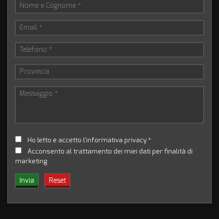
descrizione, quindi Emmeti Automobili srl declina ogni
responsabilità per eventuali involontarie incongruenze, questo
annuncio non rappresenta in nessun modo un impegno
contrattuale.
Ho letto e accetto
l'informativa privacy
*
Acconsento al trattamento dei miei dati per finalità di
marketing