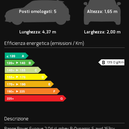
Posti omologati: 5
Altezza: 1,65 m
Lunghezza: 4,37 m
Larghezza: 2,00 m
Efficienza energetica (emissioni / Km)
139.0 g/Km
Descrizione
Range Rover Evoque 2.0d i4 mhev R-Dynamic S awd 163cv