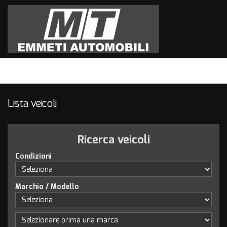
HOME
LISTA VEICOLI
QUELLO CHE VI SIETE
PERSI….
Lista veicoli
ACQUISTIAMO USATO
Ricerca veicoli
CONTATTI
Condizioni
CHI SIAMO
Marchio / Modello