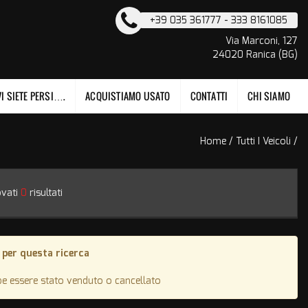
+39 035 361777 - 333 8161085
Via Marconi, 127
24020 Ranica (BG)
I SIETE PERSI….
ACQUISTIAMO USATO
CONTATTI
CHI SIAMO
Home
/
Tutti I Veicoli
/
ovati
0
risultati
 per questa ricerca
be essere stato venduto o cancellato